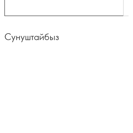
Сунуштайбыз