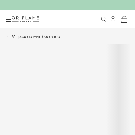
Мырзалар үчүн белектер