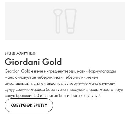
БРЕНД ЖӨНҮНДӨ
Giordani Gold
Giordani Gold өзгөчө ингредиенттерди, назик формулаларды
жана ойлонулган чеберчиликти чеберчилик менен
айкалыштырып, сизге чындап сулуу көрүнүүгө жана өзүңүздү
сулуу сезүүгө жардам бере турган продукцияларды жаратат. Бул
сонун бренддин 50 жылдыгын белгилөөгө кошулуңуз!
КӨБҮРӨӨК БИЛҮҮ