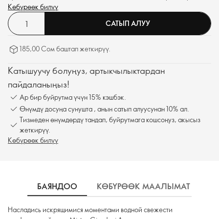
древесины.
Көбүрөөк билүү
САТЫП АЛУУ
185,00 Сом баштап жеткирүү.
Катышуучу болуңуз, артыкчылыктардан
пайдаланыңыз!
Ар бир буйрутма үчүн 15% кэшбэк.
Өнүмдү досуңа сунушта , анын сатып алуусунан 10% ал.
Тизмеден өнүмдөрдү тандап, буйрутмага кошсоңуз, акысыз
жеткирүү.
Көбүрөөк билүү
БАЯНДОО
КӨБҮРӨӨК МААЛЫМАТ
К
Насладись искрящимися моментами водной свежести