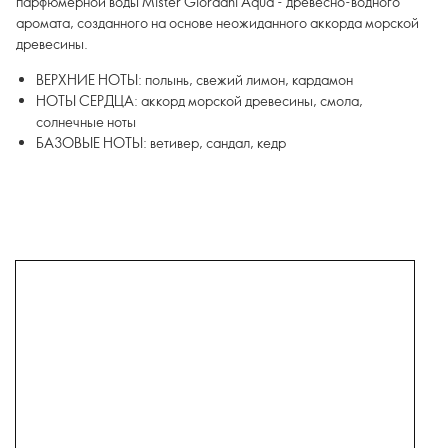
парфюмерной воды Mister Giordani Aqua - древесно-водного
аромата, созданного на основе неожиданного аккорда морской
древесины.
ВЕРХНИЕ НОТЫ: полынь, свежий лимон, кардамон
НОТЫ СЕРДЦА: аккорд морской древесины, смола,
солнечные ноты
БАЗОВЫЕ НОТЫ: ветивер, сандал, кедр