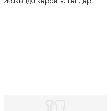
Жакында көрсөтүлгөндөр