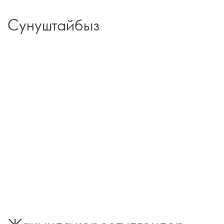
Сунуштайбыз