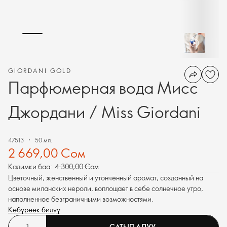
GIORDANI GOLD
Парфюмерная вода Мисс
Джордани / Miss Giordani
47513
50 мл.
2 669,00 Сом
Кадимки баа:
4 300,00 Сом
Цветочный, женственный и утончённый аромат, созданный на
основе миланских нероли, воплощает в себе солнечное утро,
наполненное безграничными возможностями.
Көбүрөөк билүү
САТЫП АЛУУ