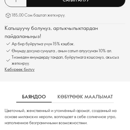
185,00 Сом баштап жеткирүү.
Катышуучу болуңуз, артыкчылыктардан
пайдаланыңыз!
Ар бир буйрутма үчүн 15% кэшбэк.
Өнүмдү досуңа сунушта , анын сатып алуусунан 10% ал.
Тизмеден өнүмдөрдү тандап, буйрутмага кошсоңуз, акысыз
жеткирүү.
Көбүрөөк билүү
БАЯНДОО
КӨБҮРӨӨК МААЛЫМАТ
К
Цветочный, женственный и утончённый аромат, созданный на
основе миланских нероли, воплощает в себе солнечное утро,
наполненное безграничными возможностями.