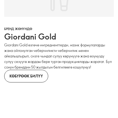
БРЕНД ЖӨНҮНДӨ
Giordani Gold
Giordani Gold өзгөчө ингредиенттерди, назик формулаларды
жана ойлонулган чеберчиликти чеберчилик менен
айкалыштырып, сизге чындап сулуу көрүнүүгө жана өзүңүздү
сулуу сезүүгө жардам бере турган продукцияларды жаратат. Бул
сонун бренддин 50 жылдыгын белгилөөгө кошулуңуз!
КӨБҮРӨӨК БИЛҮҮ