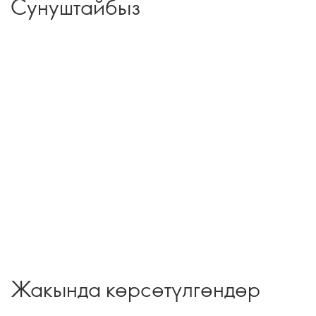
Сунуштайбыз
Жакында көрсөтүлгөндөр