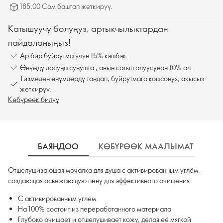
185,00 Сом баштап жеткирүү.
Катышуучу болуңуз, артыкчылыктардан
пайдаланыңыз!
Ар бир буйрутма үчүн 15% кэшбэк.
Өнүмдү досуңа сунушта , анын сатып алуусунан 10% ал.
Тизмеден өнүмдөрдү тандап, буйрутмага кошсоңуз, акысыз
жеткирүү.
Көбүрөөк билүү
БАЯНДОО
КӨБҮРӨӨК МААЛЫМАТ
К
Отшелушивающая мочалка для душа с активированным углём,
создающая освежающую пену для эффективного очищения.
С активированным углём
На 100% состоит из переработанного материала
Глубоко очищает и отшелушивает кожу, делая её мягкой