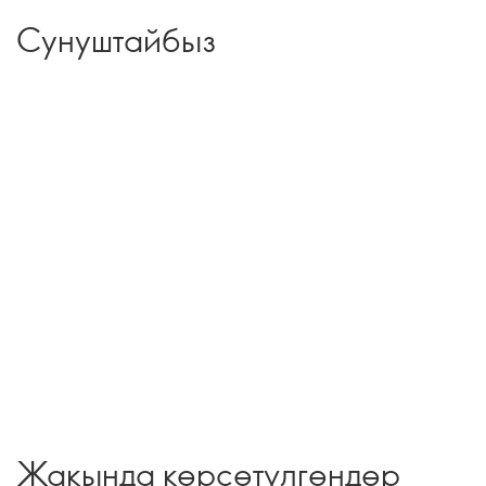
Сунуштайбыз
Жакында көрсөтүлгөндөр