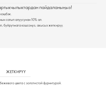
 артыкчылыктардан пайдаланыңыз!
 кэшбэк.
нын сатып алуусунан 10% ал.
п, буйрутмага кошсоңуз, акысыз жеткирүү.
ЖЕТКИРҮҮ
ежевого цвета с золотистой фурнитурой.