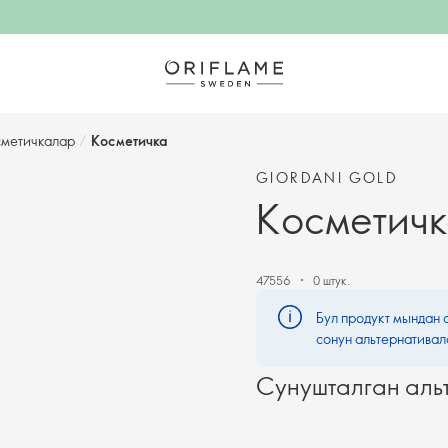
метичкалар
/
Косметичка
GIORDANI GOLD
Косметич
47556
0 штук.
Бул продукт мындан 
сонун альтернативал
Сунушталган аль