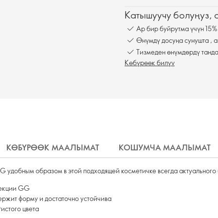
Катышуучу болуңуз,
Ар бир буйрутма үчүн 15%
Өнүмдү досуңа сунушта , а
Тизмеден өнүмдөрдү танда
Көбүрөөк билүү
КӨБҮРӨӨК МААЛЫМАТ
КОШУМЧА МААЛЫМАТ
 удобным образом в этой подходящей косметичке всегда актуального б
лекции GG
ержит форму и достаточно устойчива
истого цвета