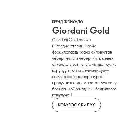
БРЕНД ЖӨНҮНДӨ
Giordani Gold
Giordani Gold өзгөчө
ингредиенттерди, назик
формулаларды жана ойлонулган
чеберчиликти чеберчилик менен
айкалыштырып, сизге чындап сулуу
көрүнүүгө жана өзүңүздү сулуу
сезүүгө жардам бере турган
продукцияларды жаратат. Бул сонун
бренддин 50 жылдыгын белгилөөгө
кошулуңуз!
КӨБҮРӨӨК БИЛҮҮ