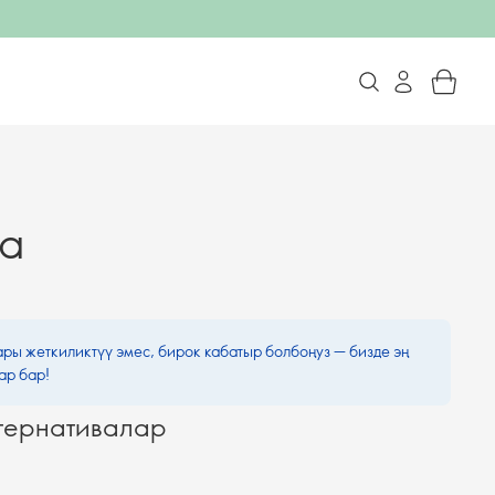
ка
ары жеткиликтүү эмес, бирок кабатыр болбоңуз — бизде эң
ар бар!
тернативалар