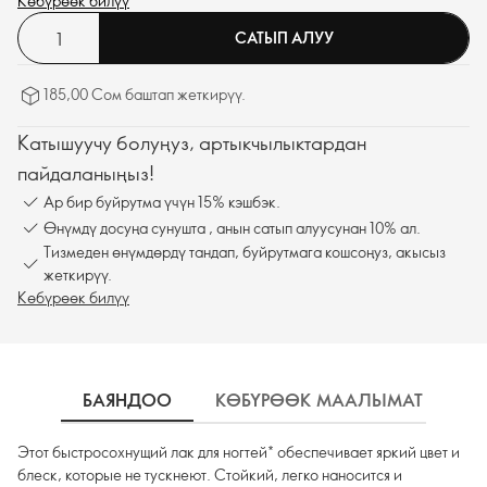
настроения.
Көбүрөөк билүү
Будь яркой до кончиков ногтей!
САТЫП АЛУУ
185,00 Сом баштап жеткирүү.
Катышуучу болуңуз, артыкчылыктардан
пайдаланыңыз!
Ар бир буйрутма үчүн 15% кэшбэк.
Өнүмдү досуңа сунушта , анын сатып алуусунан 10% ал.
Тизмеден өнүмдөрдү тандап, буйрутмага кошсоңуз, акысыз
жеткирүү.
Көбүрөөк билүү
БАЯНДОО
КӨБҮРӨӨК МААЛЫМАТ
К
Этот быстросохнущий лак для ногтей* обеспечивает яркий цвет и
блеск, которые не тускнеют. Стойкий, легко наносится и