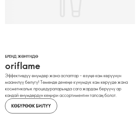
БРЕНД ЖӨНҮНДӨ
oriflame
Эффективдүү өнүмдөр жана аспаптар – өзүӊө кам көрүүнүн
маанилүү бөлүгү! Төмөндө денеӊе күнүмдүк кам көрүүдө жана
косметикалык процедураларыӊда сага жардам берүүчү ар
кандай өнүмдөрдүн кеӊири ассортиментин тапсаӊ болот.
КӨБҮРӨӨК БИЛҮҮ