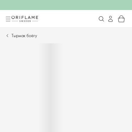
Тырмак боёгу