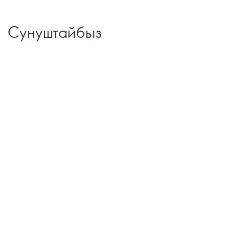
Сунуштайбыз