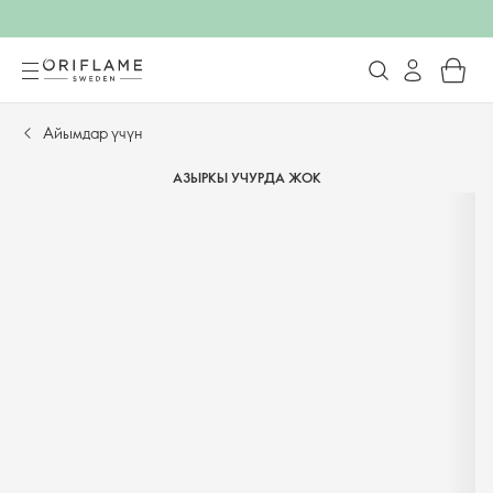
Айымдар үчүн
АЗЫРКЫ УЧУРДА ЖОК