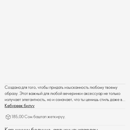
Создана для того, чтобы придать изысканность любому твоему
образу. Этот важный для любой вечеринки аксессуар не только
излучает элегантность, но и означает, что ты ценишь стиль даже в
мелочах.
Көбүрөөк билүү
185,00 Сом баштап жеткирүү.
Катышуучу болуңуз, артыкчылыктардан