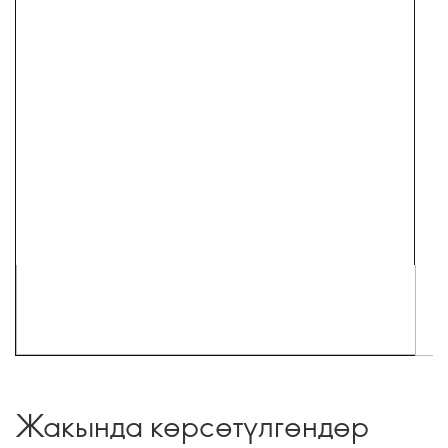
Жакында көрсөтүлгөндөр