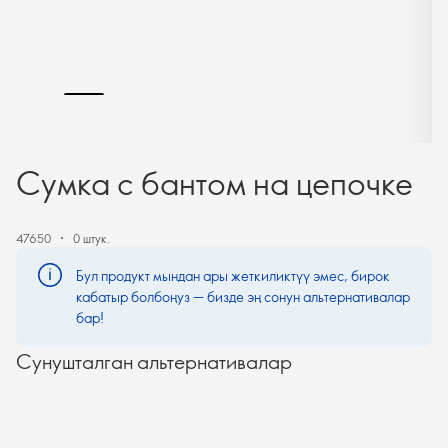
Сумка с бантом на цепочке
47650
0 штук.
Бул продукт мындан ары жеткиликтүү эмес, бирок
кабатыр болбоңуз — бизде эң сонун альтернативалар
бар!
Сунушталган альтернативалар