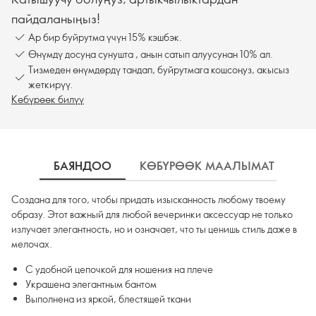
пайдаланыңыз!
Ар бир буйрутма үчүн 15% кэшбэк.
Өнүмдү досуңа сунушта , анын сатып алуусунан 10% ал.
Тизмеден өнүмдөрдү тандап, буйрутмага кошсоңуз, акысыз
жеткирүү.
Көбүрөөк билүү
БАЯНДОО
КӨБҮРӨӨК МААЛЫМАТ
К
Создана для того, чтобы придать изысканность любому твоему
образу. Этот важный для любой вечеринки аксессуар не только
излучает элегантность, но и означает, что ты ценишь стиль даже в
мелочах.
С удобной цепочкой для ношения на плече
Украшена элегантным бантом
Выполнена из яркой, блестящей ткани