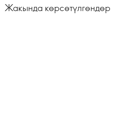
Жакында көрсөтүлгөндөр