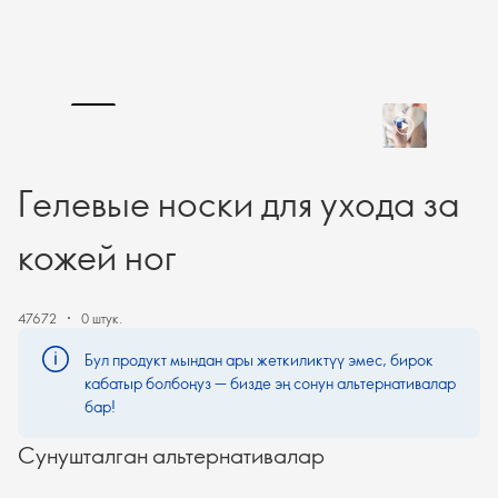
Гелевые носки для ухода за
кожей ног
47672
0 штук.
Бул продукт мындан ары жеткиликтүү эмес, бирок
кабатыр болбоңуз — бизде эң сонун альтернативалар
бар!
Сунушталган альтернативалар