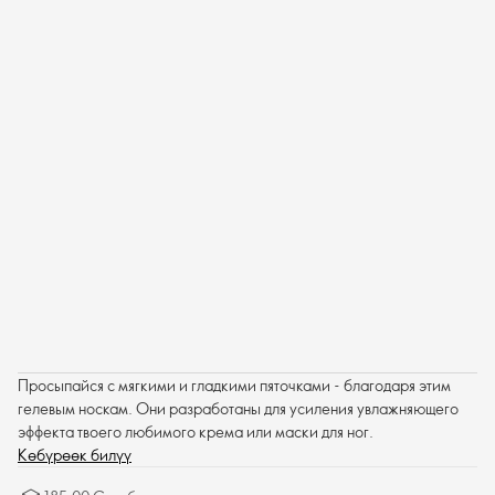
Просыпайся с мягкими и гладкими пяточками - благодаря этим
гелевым носкам. Они разработаны для усиления увлажняющего
эффекта твоего любимого крема или маски для ног.
Көбүрөөк билүү