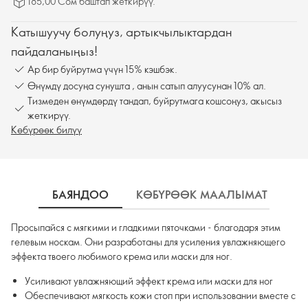
185,00 Сом баштап жеткирүү.
Катышуучу болуңуз, артыкчылыктардан
пайдаланыңыз!
Ар бир буйрутма үчүн 15% кэшбэк.
Өнүмдү досуңа сунушта , анын сатып алуусунан 10% ал.
Тизмеден өнүмдөрдү тандап, буйрутмага кошсоңуз, акысыз
жеткирүү.
Көбүрөөк билүү
БАЯНДОО
КӨБҮРӨӨК МААЛЫМАТ
К
Просыпайся с мягкими и гладкими пяточками - благодаря этим
гелевым носкам. Они разработаны для усиления увлажняющего
эффекта твоего любимого крема или маски для ног.
Усиливают увлажняющий эффект крема или маски для ног
Обеспечивают мягкость кожи стоп при использовании вместе с