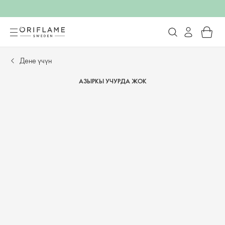
Дене үчүн
АЗЫРКЫ УЧУРДА ЖОК