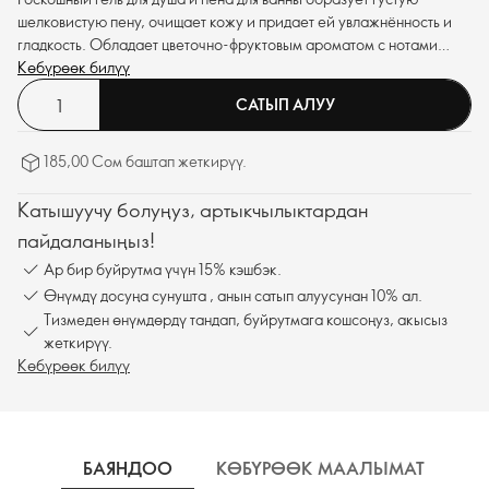
шелковистую пену, очищает кожу и придает ей увлажнённость и
гладкость. Обладает цветочно-фруктовым ароматом с нотами
терпкой розы и сочной малины.
Көбүрөөк билүү
САТЫП АЛУУ
185,00 Сом баштап жеткирүү.
Катышуучу болуңуз, артыкчылыктардан
пайдаланыңыз!
Ар бир буйрутма үчүн 15% кэшбэк.
Өнүмдү досуңа сунушта , анын сатып алуусунан 10% ал.
Тизмеден өнүмдөрдү тандап, буйрутмага кошсоңуз, акысыз
жеткирүү.
Көбүрөөк билүү
БАЯНДОО
КӨБҮРӨӨК МААЛЫМАТ
К