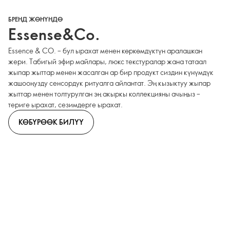
БРЕНД ЖӨНҮНДӨ
Essense&Co.
Essence & CO. – бул ырахат менен көркөмдүктүн аралашкан
жери. Табигый эфир майлары, люкс текстуралар жана татаал
жыпар жыттар менен жасалган ар бир продукт сиздин күнүмдүк
жашооңузду сенсордук ритуалга айлантат. Эң кызыктуу жыпар
жыттар менен толтурулган эң акыркы коллекцияны ачыңыз –
териге ырахат, сезимдерге ырахат.
КӨБҮРӨӨК БИЛҮҮ