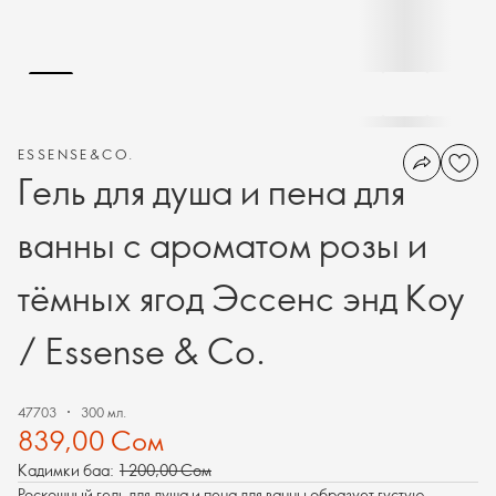
ESSENSE&CO.
Гель для душа и пена для
ванны с ароматом розы и
тёмных ягод Эссенс энд Коу
/ Essense & Co.
47703
300 мл.
839,00 Сом
Кадимки баа:
1 200,00 Сом
Роскошный гель для душа и пена для ванны образует густую