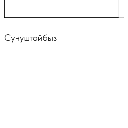
Сунуштайбыз