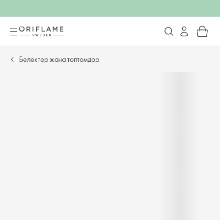
Белектер жана топтомдор