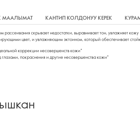
К МААЛЫМАТ
КАНТИП КОЛДОНУУ КЕРЕК
КУРА
 рассеивания скрывает недостатки, выравнивает тон, увлажняет кожу 
рующими цвет, и увлажняющим эктоином, который обеспечивает стойкос
деальной коррекции несовершенств кожи*
 глазами, покраснения и другие несовершенства кожи*
лышкан