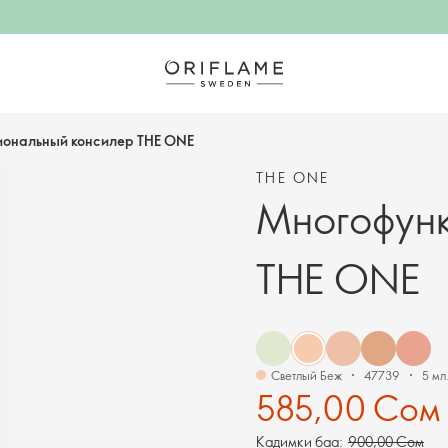
иональный консилер THE ONE
THE ONE
Многофун
THE ONE
Светлый Беж
47739
5 мл
585,00 Сом
Кадимки баа:
900,00 Сом