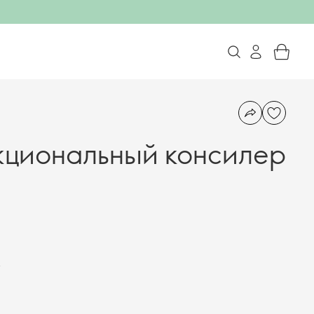
кциональный консилер
.