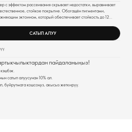
р с эффектом рассеивания скрывает недостатки, выравнивает
т естественное, стойкое покрытие. Обогащён пигментами,
жняющим эктоином, который обеспечивает стойкость до 12
САТЫП АЛУУ
үү.
 артыкчылыктардан пайдаланыңыз!
 кэшбэк.
нын сатып алуусунан 10% ал.
п, буйрутмага кошсоңуз, акысыз жеткирүү.