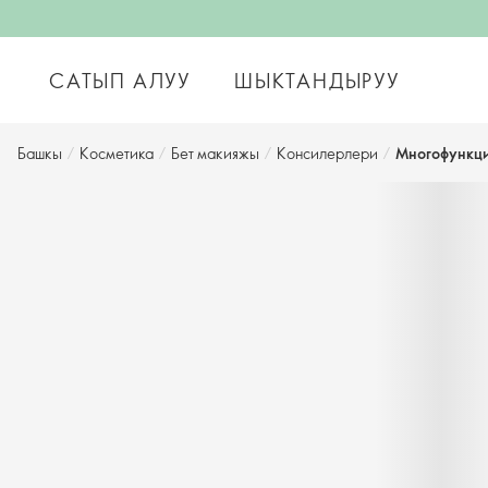
САТЫП АЛУУ
ШЫКТАНДЫРУУ
Башкы
/
Косметика
/
Бет макияжы
/
Консилерлери
/
Многофункц