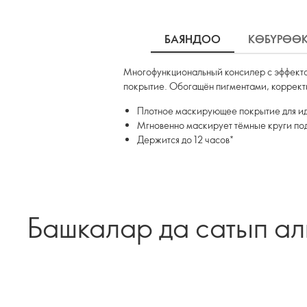
БАЯНДОО
КӨБҮРӨӨ
Многофункциональный консилер с эффектом
покрытие. Обогащён пигментами, корректи
Плотное маскирующее покрытие для и
Мгновенно маскирует тёмные круги под
Держится до 12 часов*
Башкалар да сатып а