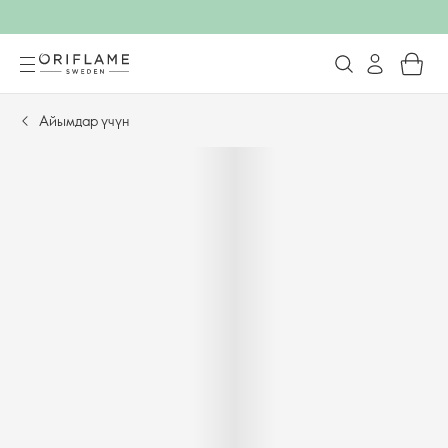
Айымдар үчүн