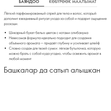
БАЯНДОО
КӨБҮРӨӨК МААЛЫМАТ
К
Лёгкий парфюмированный спрей для тела и волос, который
дополнит ежедневный ритуал ухода за собой и подарит ощущение
роскоши.
Шикарный букет белых цветов с нотами олибанума
Невесомая формула идеально подходит для создания
объёмного аромата — придаёт глубину и усиливает шлейф
Словно создан для твоей сумки: лёгкая бутылочка, которую
можно брать с собой куда угодно, чтобы освежить аромат в
любой момент
Башкалар да сатып алышкан