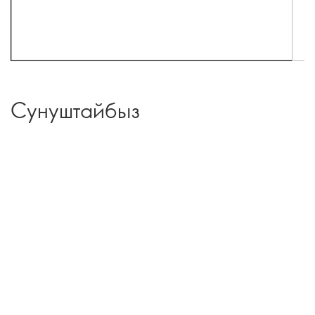
Сунуштайбыз