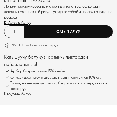
Кадимки баа:
1 570,00 Сом
Лёгкий парфюмированный спрей для тела и волос, который
дополнит ежедневный ритуал ухода за собой и подарит ощущение
роскоши.
Көбүрөөк билүү
САТЫП АЛУУ
185,00 Сом баштап жеткирүү.
Катышуучу болуңуз, артыкчылыктардан
пайдаланыңыз!
Ар бир буйрутма үчүн 15% кэшбэк.
Өнүмдү досуңа сунушта , анын сатып алуусунан 10% ал.
Тизмеден өнүмдөрдү тандап, буйрутмага кошсоңуз, акысыз
жеткирүү.
Көбүрөөк билүү