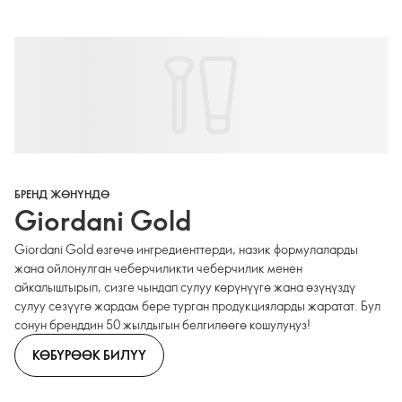
БРЕНД ЖӨНҮНДӨ
Giordani Gold
Giordani Gold өзгөчө ингредиенттерди, назик формулаларды
жана ойлонулган чеберчиликти чеберчилик менен
айкалыштырып, сизге чындап сулуу көрүнүүгө жана өзүңүздү
сулуу сезүүгө жардам бере турган продукцияларды жаратат. Бул
сонун бренддин 50 жылдыгын белгилөөгө кошулуңуз!
КӨБҮРӨӨК БИЛҮҮ