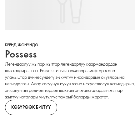
БРЕНД ЖӨНҮНДӨ
Possess
Легендарлуу жыпар жыттар легендарлуу каармандардан
шыктандырылган. Possessтин чыгармалары мифтер жана
уламыштар дүйнөсүндөгү эң күчтүү инсандардын окуяларына
негизделген. Алар азгуунун күчүн жана искусствосун чагылдырып,
эң сонун ингредиенттерден шыктанган жана алардын жыпар
жыттуу ноталары унутулгус тажрыйбаларды жаратат.
КӨБҮРӨӨК БИЛҮҮ