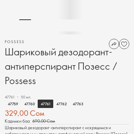
POSSESS
Шариковый дезодорант-
антиперспирант Позесс /
Possess
47761
50 мл.
47761
47759
47760
47762
47763
329,00 Сом
Кадимки баа:
690,00 Сом
Шариковый дезодорант-антиперспирант с искрящимся и
соблазнительным ароматом парфюмерной воды Possess [Позесс].