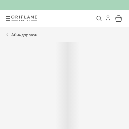
Айымдар үчүн