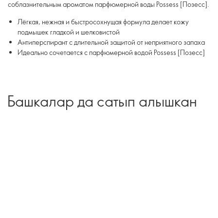
соблазнительным ароматом парфюмерной воды Possess [Позесс].
Лёгкая, нежная и быстросохнущая формула делает кожу
подмышек гладкой и шелковистой
Антиперспирант с длительной защитой от неприятного запаха
Идеально сочетается с парфюмерной водой Possess [Позесс]
Башкалар да сатып алышкан