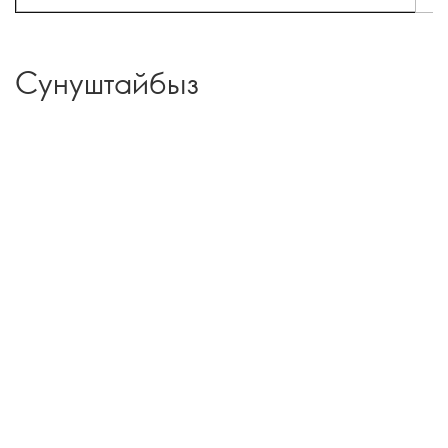
Сунуштайбыз