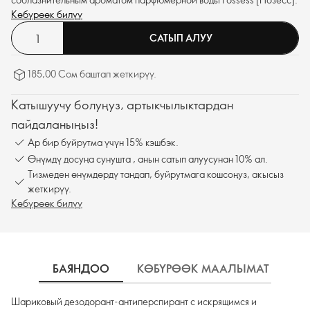
Көбүрөөк билүү
САТЫП АЛУУ
185,00 Сом баштап жеткирүү.
Катышуучу болуңуз, артыкчылыктардан
пайдаланыңыз!
Ар бир буйрутма үчүн 15% кэшбэк.
Өнүмдү досуңа сунушта , анын сатып алуусунан 10% ал.
Тизмеден өнүмдөрдү тандап, буйрутмага кошсоңуз, акысыз
жеткирүү.
Көбүрөөк билүү
БАЯНДОО
КӨБҮРӨӨК МААЛЫМАТ
К
Шариковый дезодорант-антиперспирант с искрящимся и