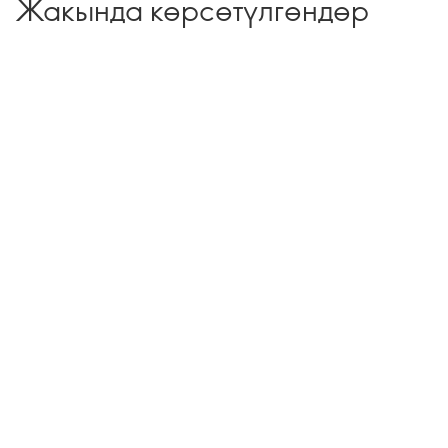
Жакында көрсөтүлгөндөр