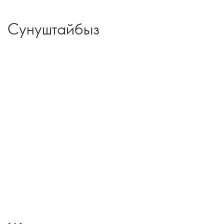
Сунуштайбыз