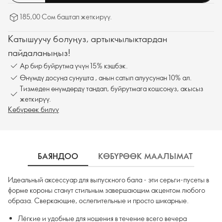
185,00 Сом баштап жеткирүү.
Катышуучу болуңуз, артыкчылыктардан
пайдаланыңыз!
Ар бир буйрутма үчүн 15% кэшбэк.
Өнүмдү досуңа сунушта , анын сатып алуусунан 10% ал.
Тизмеден өнүмдөрдү тандап, буйрутмага кошсоңуз, акысыз
жеткирүү.
Көбүрөөк билүү
БАЯНДОО
КӨБҮРӨӨК МААЛЫМАТ
К
Идеальный аксессуар для выпускного бала - эти серьги-пусеты в
форме короны станут стильным завершающим акцентом любого
образа. Сверкающие, ослепительные и просто шикарные.
Лёгкие и удобные для ношения в течение всего вечера