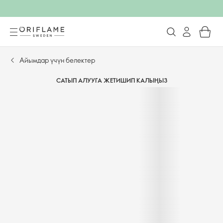
Айымдар үчүн белектер
САТЫП АЛУУГА ЖЕТИШИП КАЛЫҢЫЗ