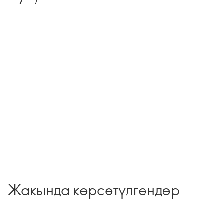
Жакында көрсөтүлгөндөр