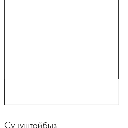
Сунуштайбыз