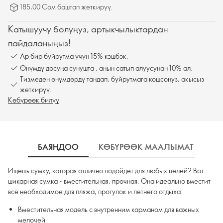
185,00 Сом баштап жеткирүү.
Катышуучу болуңуз, артыкчылыктардан
пайдаланыңыз!
Ар бир буйрутма үчүн 15% кэшбэк.
Өнүмдү досуңа сунушта , анын сатып алуусунан 10% ал.
Тизмеден өнүмдөрдү тандап, буйрутмага кошсоңуз, акысыз
жеткирүү.
Көбүрөөк билүү
БАЯНДОО
КӨБҮРӨӨК МААЛЫМАТ
Ж
Ищешь сумку, которая отлично подойдёт для любых целей? Вот
шикарная сумка - вместительная, прочная. Она идеально вместит
всё необходимое для пляжа, прогулок и летнего отдыха.
Вместительная модель с внутренним карманом для важных
мелочей