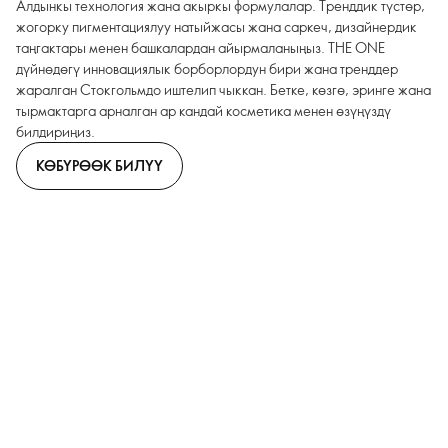
Алдынкы технология жана акыркы формулалар. Тренддик түстөр,
жогорку пигментациялуу натыйжасы жана саркеч, дизайнердик
таңгактары менен башкалардан айырмаланыңыз. THE ONE
дүйнөдөгү инновациялык борборлордун бири жана тренддер
жаралган Стокгольмдо иштелип чыккан. Бетке, көзгө, эринге жана
тырмактарга арналган ар кандай косметика менен өзүңүздү
билдириңиз.
КӨБҮРӨӨК БИЛҮҮ