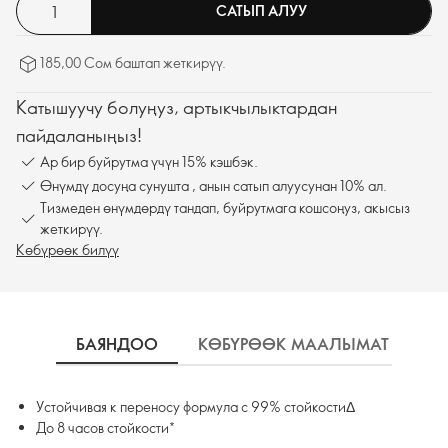
САТЫП АЛУУ
185,00 Сом баштап жеткирүү.
Катышуучу болуңуз, артыкчылыктардан
пайдаланыңыз!
Ар бир буйрутма үчүн 15% кэшбэк.
Өнүмдү досуңа сунушта , анын сатып алуусунан 10% ал.
Тизмеден өнүмдөрдү тандап, буйрутмага кошсоңуз, акысыз
жеткирүү.
Көбүрөөк билүү
БАЯНДОО
КӨБҮРӨӨК МААЛЫМАТ
К
Устойчивая к переносу формула с 99% стойкостиΔ
До 8 часов стойкости*