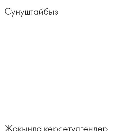
Сунуштайбыз
Жакында көрсөтүлгөндөр