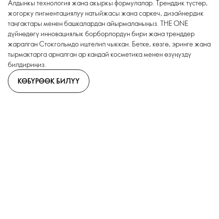
Алдынкы технология жана акыркы формулалар. Тренддик түстөр,
жогорку пигментациялуу натыйжасы жана саркеч, дизайнердик
таңгактары менен башкалардан айырмаланыңыз. THE ONE
дүйнөдөгү инновациялык борборлордун бири жана тренддер
жаралган Стокгольмдо иштелип чыккан. Бетке, көзгө, эринге жана
тырмактарга арналган ар кандай косметика менен өзүңүздү
билдириңиз.
КӨБҮРӨӨК БИЛҮҮ