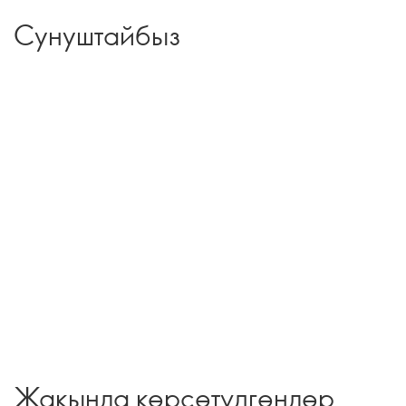
Сунуштайбыз
Жакында көрсөтүлгөндөр