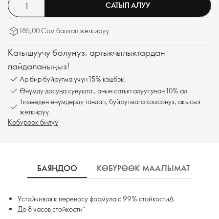
САТЫП АЛУУ
185,00 Сом баштап жеткирүү.
Катышуучу болуңуз, артыкчылыктардан
пайдаланыңыз!
Ар бир буйрутма үчүн 15% кэшбэк.
Өнүмдү досуңа сунушта , анын сатып алуусунан 10% ал.
Тизмеден өнүмдөрдү тандап, буйрутмага кошсоңуз, акысыз
жеткирүү.
Көбүрөөк билүү
БАЯНДОО
КӨБҮРӨӨК МААЛЫМАТ
К
Устойчивая к переносу формула с 99% стойкостиΔ
До 8 часов стойкости*