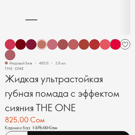
Медовый Беж
48531
3.8 мл.
THE ONE
Жидкая ультрастойкая
губная помада с эффектом
сияния THE ONE
825,00 Сом
Кадимки баа:
1 375,00 Сом