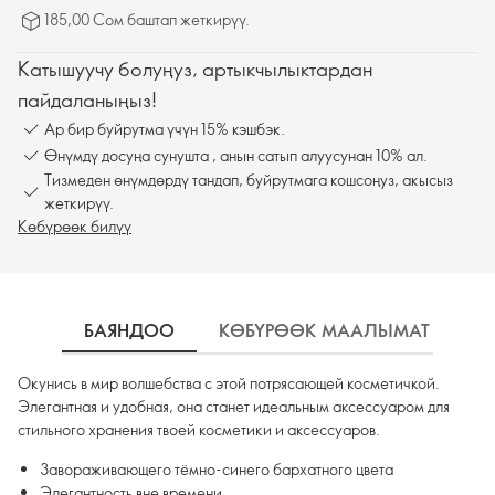
185,00 Сом баштап жеткирүү.
Катышуучу болуңуз, артыкчылыктардан
пайдаланыңыз!
Ар бир буйрутма үчүн 15% кэшбэк.
Өнүмдү досуңа сунушта , анын сатып алуусунан 10% ал.
Тизмеден өнүмдөрдү тандап, буйрутмага кошсоңуз, акысыз
жеткирүү.
Көбүрөөк билүү
БАЯНДОО
КӨБҮРӨӨК МААЛЫМАТ
К
Окунись в мир волшебства с этой потрясающей косметичкой.
Элегантная и удобная, она станет идеальным аксессуаром для
стильного хранения твоей косметики и аксессуаров.
Завораживающего тёмно-синего бархатного цвета
Элегантность вне времени