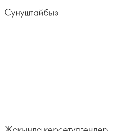
Сунуштайбыз
Жакында көрсөтүлгөндөр