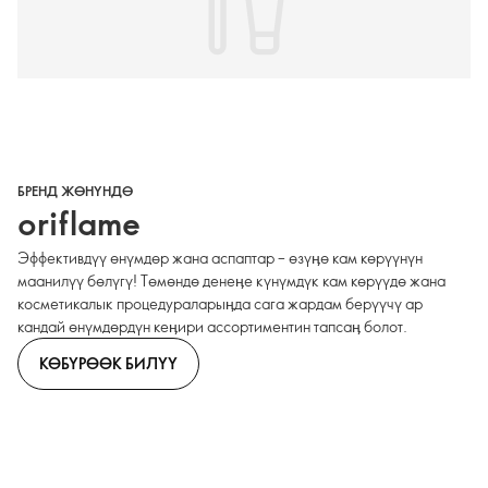
БРЕНД ЖӨНҮНДӨ
oriflame
Эффективдүү өнүмдөр жана аспаптар – өзүӊө кам көрүүнүн
маанилүү бөлүгү! Төмөндө денеӊе күнүмдүк кам көрүүдө жана
косметикалык процедураларыӊда сага жардам берүүчү ар
кандай өнүмдөрдүн кеӊири ассортиментин тапсаӊ болот.
КӨБҮРӨӨК БИЛҮҮ