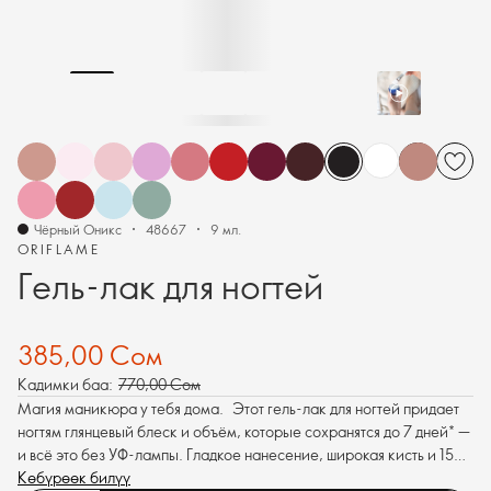
Чёрный Оникс
48667
9 мл.
ORIFLAME
Гель-лак для ногтей
385,00 Сом
Кадимки баа:
770,00 Сом
Магия маникюра у тебя дома. Этот гель-лак для ногтей придает
ногтям глянцевый блеск и объём, которые сохранятся до 7 дней* —
и всё это без УФ-лампы. Гладкое нанесение, широкая кисть и 15
ярких оттенков для идеального домашнего маникюра.
Көбүрөөк билүү