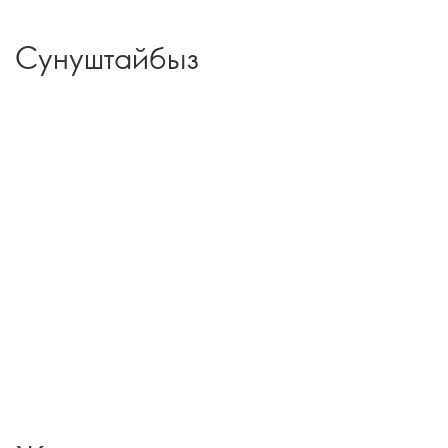
Сунуштайбыз