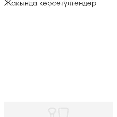
Жакында көрсөтүлгөндөр