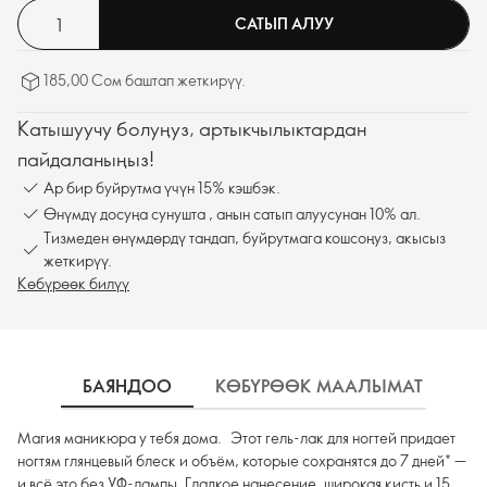
САТЫП АЛУУ
185,00 Сом баштап жеткирүү.
Катышуучу болуңуз, артыкчылыктардан
пайдаланыңыз!
Ар бир буйрутма үчүн 15% кэшбэк.
Өнүмдү досуңа сунушта , анын сатып алуусунан 10% ал.
Тизмеден өнүмдөрдү тандап, буйрутмага кошсоңуз, акысыз
жеткирүү.
Көбүрөөк билүү
БАЯНДОО
КӨБҮРӨӨК МААЛЫМАТ
К
Магия маникюра у тебя дома. Этот гель-лак для ногтей придает
ногтям глянцевый блеск и объём, которые сохранятся до 7 дней* —
и всё это без УФ-лампы. Гладкое нанесение, широкая кисть и 15