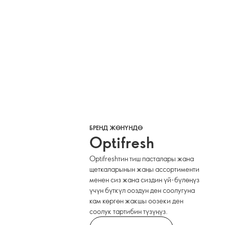
БРЕНД ЖӨНҮНДӨ
Optifresh
Optifreshтин тиш пасталары жана
щеткаларынын жаңы ассортименти
менен сиз жана сиздин үй-бүлөңүз
үчүн бүткүл ооздун ден соолугуна
кам көргөн жакшы оозеки ден
соолук тартибин түзүңүз.