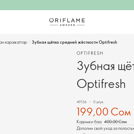
ан каражаттар
/
Зубная щётка средней жёсткости Optifresh
OPTIFRESH
Зубная щё
Optifresh
49136
0 штук.
199,00 Сом
Кадимки баа:
400,00 Сом
Дополни свой уход за полостью