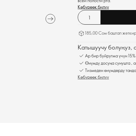
всей полости рта.
Көбүрөөк билүү
185,00 Сом баштап жеткир
Катышуучу болуңуз,
Ар бир буйрутма үчүн 15%
Өнүмдү досуңа сунушта , а
Тизмеден өнүмдөрдү танда
Көбүрөөк билүү