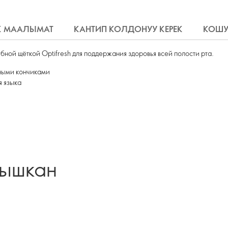
К МААЛЫМАТ
КАНТИП КОЛДОНУУ КЕРЕК
КОШУ
убной щёткой Optifresh для поддержания здоровья всей полости рта.
ными кончиками
я языка
лышкан