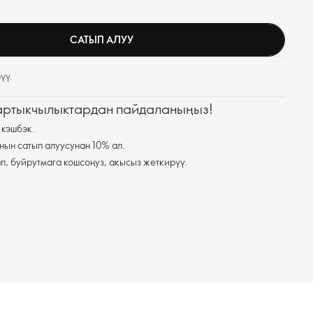
САТЫП АЛУУ
үү.
 артыкчылыктардан пайдаланыңыз!
 кэшбэк.
нын сатып алуусунан 10% ал.
п, буйрутмага кошсоңуз, акысыз жеткирүү.