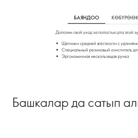
БАЯНДОО
КӨБҮРӨӨ
Дополни свой уход за полостью рта этой з
Щетинки средней жёсткости с удлинён
Специальный резиновый очиститель дл
Эргономичная нескользящая ручка
Башкалар да сатып а