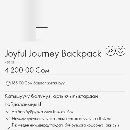
Joyful Journey Backpack
49142
4 200,00 Сом
185,00 Сом баштап жеткирүү.
Катышуучу болуңуз, артыкчылыктардан
пайдаланыңыз!
Ар бир буйрутма үчүн 15% кэшбэк.
Өнүмдү досуңа сунушта , анын сатып алуусунан 10% ал.
Тизмеден өнүмдөрдү тандап, буйрутмага кошсоңуз, акысыз