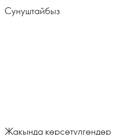
Сунуштайбыз
Жакында көрсөтүлгөндөр