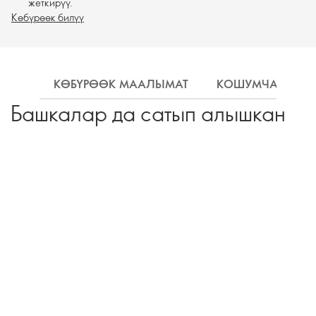
жеткирүү.
Көбүрөөк билүү
КӨБҮРӨӨК МААЛЫМАТ
КОШУМЧА МАА
Башкалар да сатып алышкан