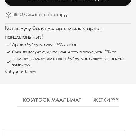
185,00 Сом баштап жеткирүү.
Катышуучу болуңуз, артыкчылыктардан
пайдаланыңыз!
Ар бир буйрутма үчүн 15% кэшбэк.
Өнүмдү досуңа сунушта , анын сатып алуусунан 10% ал.
Тизмеден өнүмдөрдү тандап, буйрутмага кошсоңуз, акысыз
жеткирүү.
Көбүрөөк билүү
КӨБҮРӨӨК МААЛЫМАТ
ЖЕТКИРҮҮ