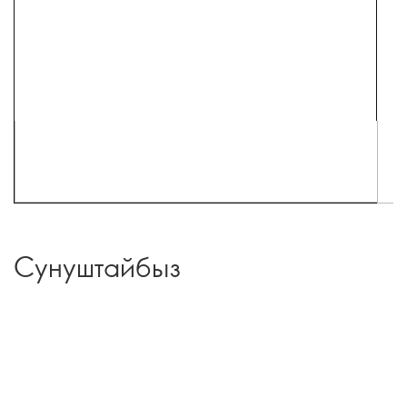
Сунуштайбыз