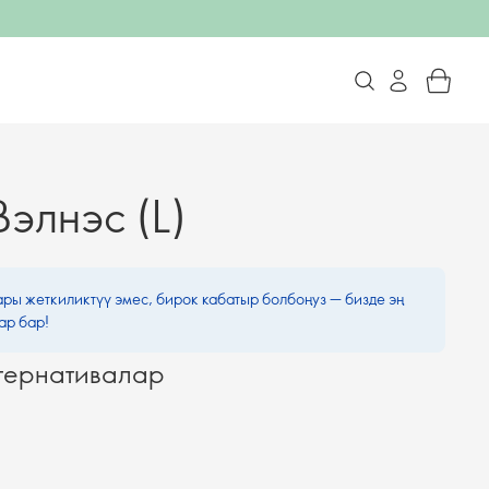
элнэс (L)
ары жеткиликтүү эмес, бирок кабатыр болбоңуз — бизде эң
ар бар!
тернативалар