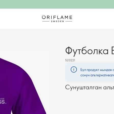
Футболка В
523221
Бул продукт мындан 
сонун альтернативал
Сунушталган аль