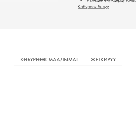
Көбүрөөк билүү
КӨБҮРӨӨК МААЛЫМАТ
ЖЕТКИРҮҮ