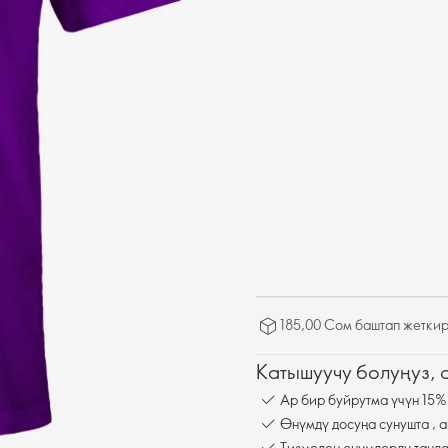
185,00 Сом баштап жеткир
Катышуучу болуңуз,
Ар бир буйрутма үчүн 15%
Өнүмдү досуңа сунушта , а
Тизмеден өнүмдөрдү танда