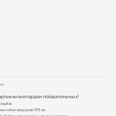
үү.
 артыкчылыктардан пайдаланыңыз!
 кэшбэк.
нын сатып алуусунан 10% ал.
п, буйрутмага кошсоңуз, акысыз жеткирүү.