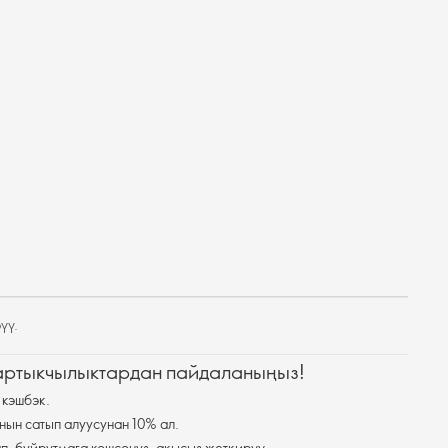
үү.
 артыкчылыктардан пайдаланыңыз!
 кэшбэк.
нын сатып алуусунан 10% ал.
п, буйрутмага кошсоңуз, акысыз жеткирүү.