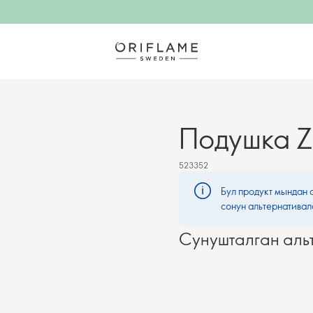
Подушка 
523352
Бул продукт мындан 
сонун альтернативал
Сунушталган аль