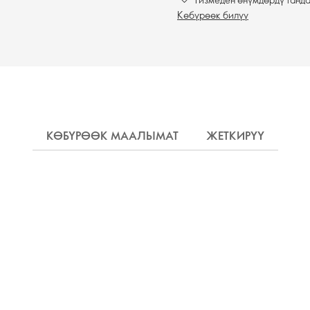
Көбүрөөк билүү
КӨБҮРӨӨК МААЛЫМАТ
ЖЕТКИРҮҮ