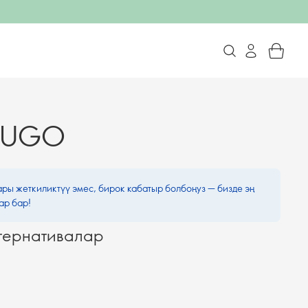
ZUGO
ары жеткиликтүү эмес, бирок кабатыр болбоңуз — бизде эң
ар бар!
тернативалар