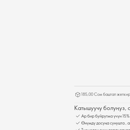
185,00 Сом баштап жеткир
Катышуучу болуңуз,
Ар бир буйрутма үчүн 15%
Өнүмдү досуңа сунушта , а
Тизмеден өнүмдөрдү танда