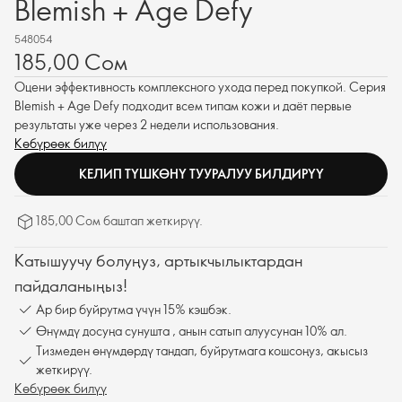
Blemish + Age Defy
548054
185,00 Сом
Оцени эффективность комплексного ухода перед покупкой. Серия
Blemish + Age Defy подходит всем типам кожи и даёт первые
результаты уже через 2 недели использования.
Көбүрөөк билүү
КЕЛИП ТҮШКӨНҮ ТУУРАЛУУ БИЛДИРҮҮ
185,00 Сом баштап жеткирүү.
Катышуучу болуңуз, артыкчылыктардан
пайдаланыңыз!
Ар бир буйрутма үчүн 15% кэшбэк.
Өнүмдү досуңа сунушта , анын сатып алуусунан 10% ал.
Тизмеден өнүмдөрдү тандап, буйрутмага кошсоңуз, акысыз
жеткирүү.
Көбүрөөк билүү