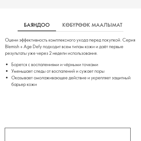
БАЯНДОО
КӨБҮРӨӨК МААЛЫМАТ
Ж
Оцени эффективность комплексного ухода перед покупкой. Серия
Blemish + Age Defy подходит всем типам кожи и даёт первые
результаты уже через 2 недели использования.
Борется с воспалениями и чёрными точками
Уменьшает следы от воспалений и сужает поры
Оказывает омолаживающее действие и укрепляет защитный
барьер кожи