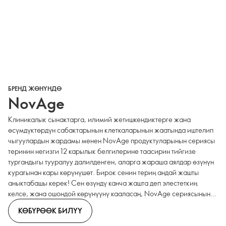
БРЕНД ЖӨНҮНДӨ
NovAge
Клиникалык сынактарга, илимий жетишкендиктерге жана
өсүмдүктөрдүн сабактарынын клеткаларынын жаатында иштелип
чыгуулардын жардамы менен NovAge продуктуларынын сериясы
теринин негизги 12 карылык белгилерине таасирин тийгизе
тургандыгы тууралуу далилденген, аларга жараша аялдар өзүнүн
курагынан кары көрүнүшөт. Бирок сенин териң андай жашты
аныктабашы керек! Сен өзүндү канча жашта деп элестеткиң
келсе, жана ошондой көрүнүүнү кааласаң, NovAge сериясынын
продуктуларынын арасынан өзүңдүн линейкаңды танда.
КӨБҮРӨӨК БИЛҮҮ