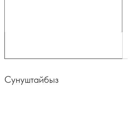
Сунуштайбыз