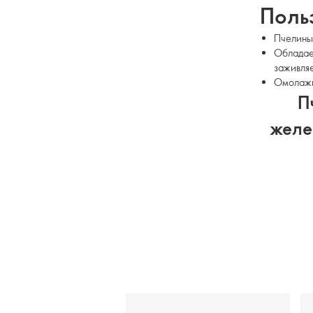
Поль
Пчелиный
Обладае
заживляе
Омолажив
П
желез