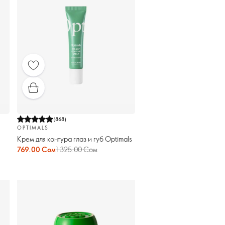
(
868
)
OPTIMALS
Крем для контура глаз и губ Optimals
769.00 Сом
1 325.00 Сом