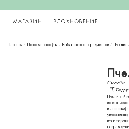
МАГАЗИН
ВДОХНОВЕНИЕ
Главная
/
Наша философия
/
Библиотека ингредиентов
/
Пчелины
Пче
Cera alba
Содерж
Пчелиный в
за его всес
высокоэффек
увлажняющи
воск хорошо
повреждени