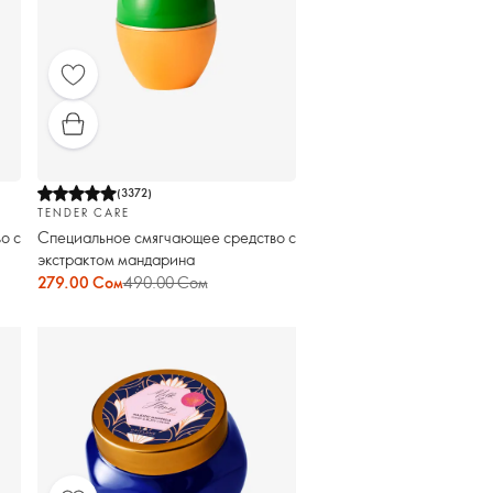
(
3372
)
TENDER CARE
о с
Специальное смягчающее средство с
экстрактом мандарина
279.00 Сом
490.00 Сом