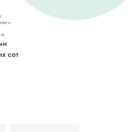
т.
вает и
 А.
ми
их сот