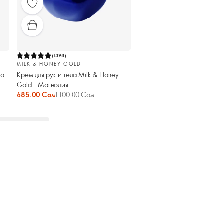
(
1398
)
MILK & HONEY GOLD
о.
Крем для рук и тела Milk & Honey
Gold – Магнолия
685.00 Сом
1 100.00 Сом