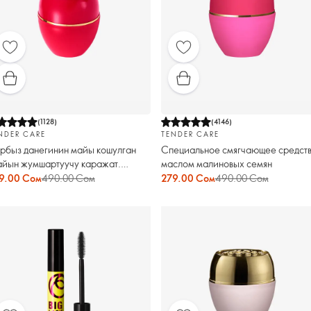
(
1128
)
(
4146
)
NDER CARE
TENDER CARE
рбыз данегинин майы кошулган
Специальное смягчающее средств
айын жумшартуучу каражат.
маслом малиновых семян
йрамдык чыгарылыш
9.00 Сом
490.00 Сом
279.00 Сом
490.00 Сом