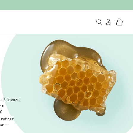
мый людьми
а и
ий
челиный
ми и