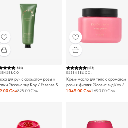
(
664
)
(
478
)
SENSE&CO.
ESSENSE&CO.
ска для рук с ароматом розы и
Крем-масло для тела с ароматом
алки Эссенс энд Коу / Essense &
розы и фиалки Эссенс энд Коу /
.
Essense & Co.
9.00 Сом
825.00 Сом
1 049.00 Сом
1 690.00 Сом