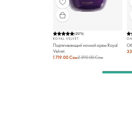
(
2573
)
ROYAL VELVET
O
Подтягивающий ночной крем Royal
Об
Velvet
33
1 719.00 Сом
2 390.00 Сом