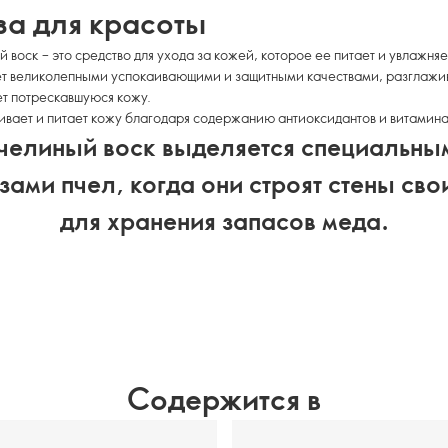
за для красоты
 воск – это средство для ухода за кожей, которое ее питает и увлажняе
т великолепными успокаивающими и защитными качествами, разглажи
т потрескавшуюся кожу.
ает и питает кожу благодаря содержанию антиоксидантов и витамина
челиный воск выделяется специальны
ами пчел, когда они строят стены сво
для хранения запасов меда.
Содержится в