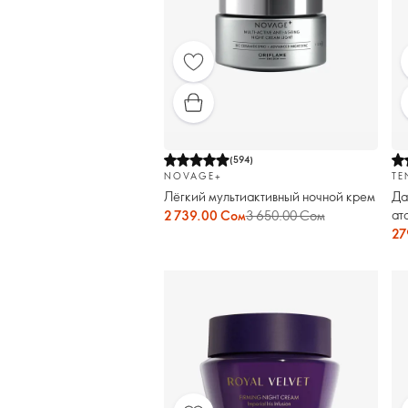
(
594
)
NOVAGE+
TE
Лёгкий мультиактивный ночной крем
Да
ат
2 739.00 Сом
3 650.00 Сом
Ма
27