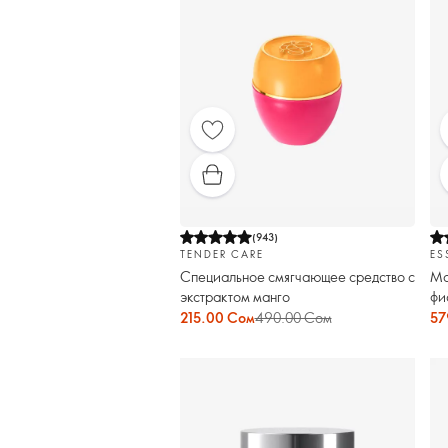
(
943
)
TENDER CARE
ES
Специальное смягчающее средство с
Ма
экстрактом манго
фи
Co
215.00 Сом
490.00 Сом
57