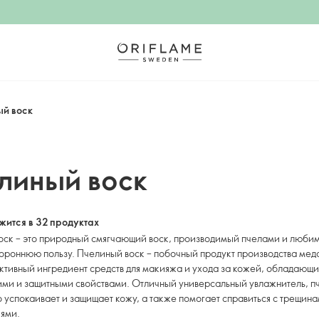
й воск
линый воск
ится в 32 продуктах
оск – это природный смягчающий воск, производимый пчелами и люби
тороннюю пользу. Пчелиный воск – побочный продукт производства мед
тивный ингредиент средств для макияжа и ухода за кожей, обладающ
ми и защитными свойствами. Отличный универсальный увлажнитель, п
 успокаивает и защищает кожу, а также помогает справиться с трещина
ями.