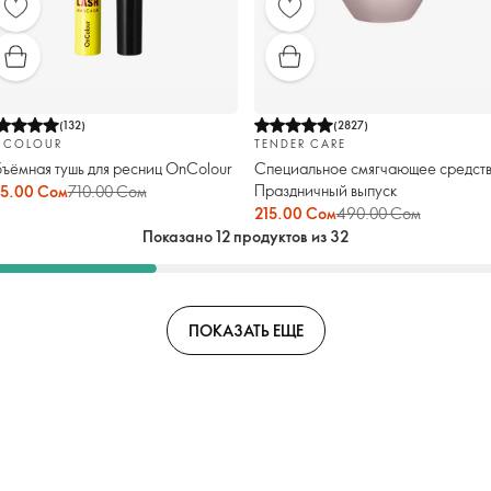
(
132
)
(
2827
)
NCOLOUR
TENDER CARE
ъёмная тушь для ресниц OnColour
Специальное смягчающее средств
Праздничный выпуск
5.00 Сом
710.00 Сом
215.00 Сом
490.00 Сом
Показано 12 продуктов из 32
ПОКАЗАТЬ ЕЩЕ