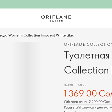
вода Women's Collection Innocent White Lilac
ORIFLAME COLLECTIO
Туалетная
Collection 
32438
50 мл.
1 369.00 Со
Обычная цена:
2 200.00 Сом
Расцветай! Свежая и деликатн