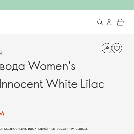
N
 вода Women's
Innocent White Lilac
м
ая композиция, вдохновлённая весенним садом.