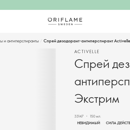
ы и антиперспиранты
/
Спрей дезодорант-антиперспирант Activell
ACTIVELLE
Спрей дез
антиперспи
Экстрим
33147
150 мл.
НЕВИДИМЫЙ
СИЛА ДЕЙСТ