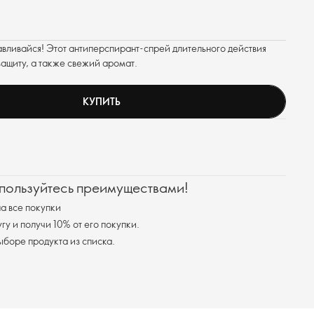
навливайся! Этот антиперспирант-спрей длительного действия
ащиту, а также свежий аромат.
КУПИТЬ
 пользуйтесь преимуществами!
а все покупки
у и получи 10% от его покупки.
я доставка при выборе продукта из списка.