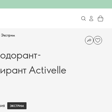
e Экстрим
одорант-
рант Activelle
ЭКСТРИМ
ВИЯ