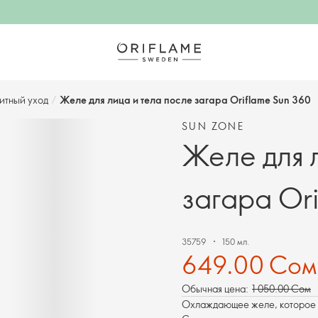
итный уход
/
Желе для лица и тела после загара Oriflame Sun 360
SUN ZONE
Желе для 
загара Or
35759
150 мл.
649.00 Сом
Обычная цена:
1 050.00 Сом
Охлаждающее желе, которое м