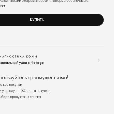
увлажняющий экстракт морошки, которые обеспечивают
ект.
КУПИТЬ
ДИАГНОСТИКА КОЖИ
 идеальный уход с Novage
 пользуйтесь преимуществами!
а все покупки
у и получи 10% от его покупки.
я доставка при выборе продукта из списка.