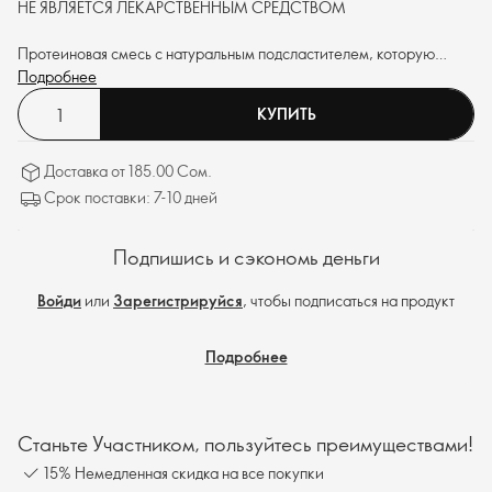
НЕ ЯВЛЯЕТСЯ ЛЕКАРСТВЕННЫМ СРЕДСТВОМ
Протеиновая смесь с натуральным подсластителем, которую
можно использовать в качестве полезного перекуса и добавлять в
Подробнее
любимые блюда, чтобы увеличить количество белка и клетчатки.
КУПИТЬ
Доставка от 185.00 Сом.
Срок поставки: 7-10 дней
Подпишись и сэкономь деньги
Войди
или
Зарегистрируйся
, чтобы подписаться на продукт
Подробнее
Станьте Участником, пользуйтесь преимуществами!
15% Немедленная скидка на все покупки