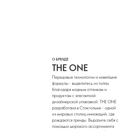
О БРЕНДЕ
THE ONE
Передовые технологии и новейшие
формулы - выделитесь из толпы
благодаря модным оттенкам и
продуктам с элегантной
дизайнерской упаковкой. THE ONE
разработана в Стокгольме - одной
из мировых столиц инноваций, где
рождаются тренды. Выразите себя с
помощью широкого ассортимента