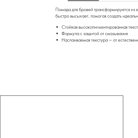
Помада для бровей трансформируется из к
быстро высыхает, помогая создать идеаль
Стойкая высокопигментированная текст
Формула с защитой от смазывания
Наслаиваемая текстура — от естествен