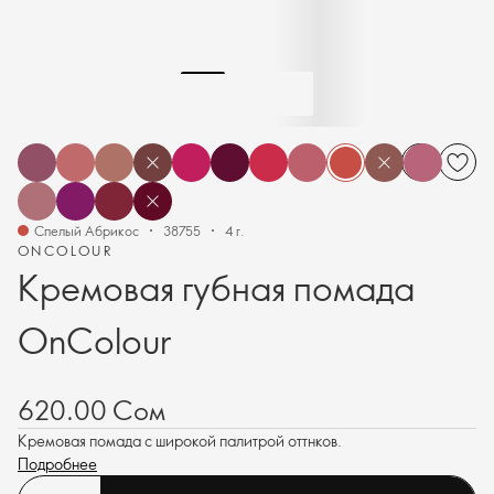
Спелый Абрикос
38755
4 г.
ONCOLOUR
Кремовая губная помада
OnColour
620.00 Сом
Кремовая помада с широкой палитрой оттнков.
Подробнее