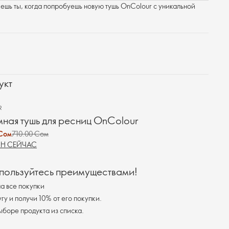
жешь ты, когда попробуешь новую тушь OnColour с уникальной
укт
R
ная тушь для ресниц OnColour
Сом
710.00 Сом
Н СЕЙЧАС
 пользуйтесь преимуществами!
а все покупки
у и получи 10% от его покупки.
я доставка при выборе продукта из списка.