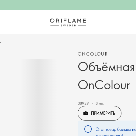
r
ONCOLOUR
Объёмная 
OnColour
38929
8 мл.
ПРИМЕРИТЬ
Этот товар больше не
альтернативы!