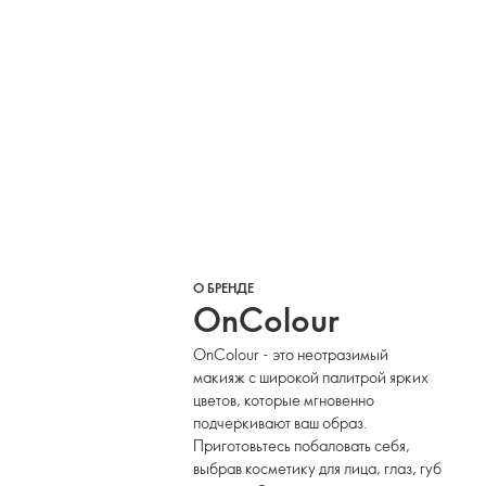
О БРЕНДЕ
OnColour
OnColour - это неотразимый
макияж с широкой палитрой ярких
цветов, которые мгновенно
подчеркивают ваш образ.
Приготовьтесь побаловать себя,
выбрав косметику для лица, глаз, губ