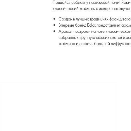
Поддайся соблазну парижской ночи! Яркие
классический жасмин, а завершает звучан
Создан в лучших традициях французск
Впервые бренд Eclat представляет аро
Аромат построен на ноте классическог
собранных вручную свежих цветов жасм
жасмина и достичь большей диффузнос