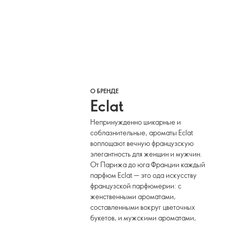
О БРЕНДЕ
Eclat
Непринужденно шикарные и
соблазнительные, ароматы Eclat
воплощают вечную французскую
элегантность для женщин и мужчин.
От Парижа до юга Франции каждый
парфюм Eclat — это ода искусству
французской парфюмерии: с
женственными ароматами,
составленными вокруг цветочных
букетов, и мужскими ароматами,