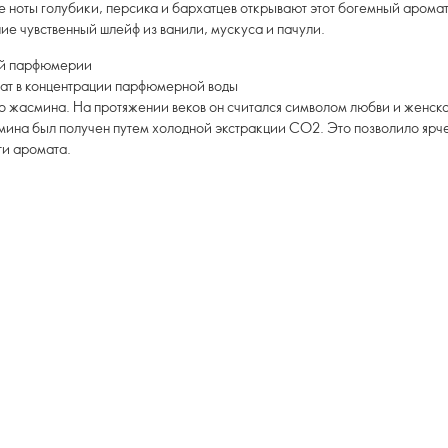
 ноты голубики, персика и бархатцев открывают этот богемный арома
ие чувственный шлейф из ванили, мускуса и пачули.
ой парфюмерии
мат в концентрации парфюмерной воды
о жасмина. На протяжении веков он считался символом любви и женског
ина был получен путем холодной экстракции CO2. Это позволило ярче
ти аромата.