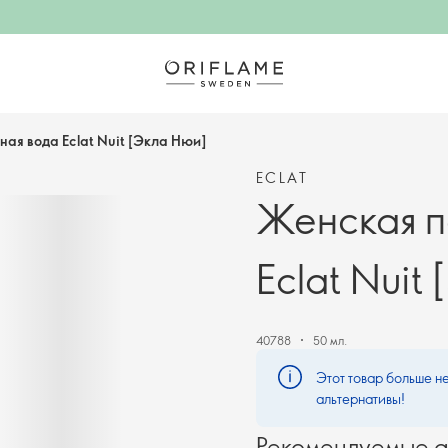
я вода Eclat Nuit [Экла Нюи]
ECLAT
Женская 
Eclat Nuit
40788
50 мл.
Этот товар больше не
альтернативы!
Рекомендуемые а