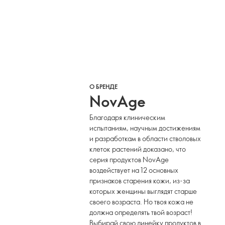
О БРЕНДЕ
NovAge
Благодаря клиническим
испытаниям, научным достижениям
и разработкам в области стволовых
клеток растений доказано, что
серия продуктов NovAge
воздействует на 12 основных
признаков старения кожи, из-за
которых женщины выглядят старше
своего возраста. Но твоя кожа не
должна определять твой возраст!
Выбирай свою линейку продуктов в