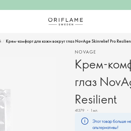
й
/
Крем-комфорт для кожи вокруг глаз NovAge Skinrelief Pro Resilien
NOVAGE
Крем-комф
глаз NovAg
Resilient
41379
1 мл.
Этот товар больше не
альтернативы!