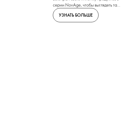
серии NovAge, чтобы выглядеть так,
как ты себя ощущаешь.
УЗНАТЬ БОЛЬШЕ