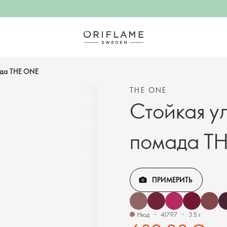
ада THE ONE
THE ONE
Стойкая у
помада T
ПРИМЕРИТЬ
Нюд
41797
3.5 г.