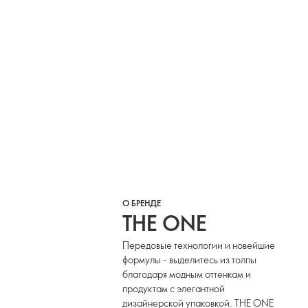
О БРЕНДЕ
THE ONE
Передовые технологии и новейшие
формулы - выделитесь из толпы
благодаря модным оттенкам и
продуктам с элегантной
дизайнерской упаковкой. THE ONE