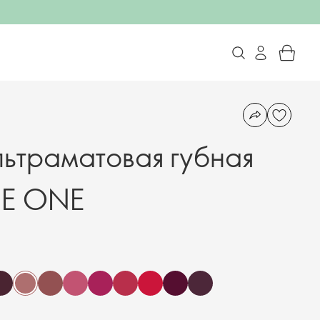
льтраматовая губная
HE ONE