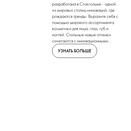
разработана в Стокгольме - одной
из мировых столиц инноваций, где
рождаются тренды. Выразите себя с
помощью широкого ассортимента
косметики для лица, глаз, губ и
ногтей. Стильные новые оттенки
сочетаются с инновационными
форматами.
УЗНАТЬ БОЛЬШЕ