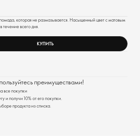
 помада, которая не размазывается. Насыщенный цвет с матовым
в течение всего дня.
КУПИТЬ
 пользуйтесь преимуществами!
а все покупки
у и получи 10% от его покупки.
я доставка при выборе продукта из списка.