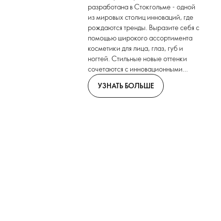
разработана в Стокгольме - одной
из мировых столиц инноваций, где
рождаются тренды. Выразите себя с
помощью широкого ассортимента
косметики для лица, глаз, губ и
ногтей. Стильные новые оттенки
сочетаются с инновационными
форматами.
УЗНАТЬ БОЛЬШЕ