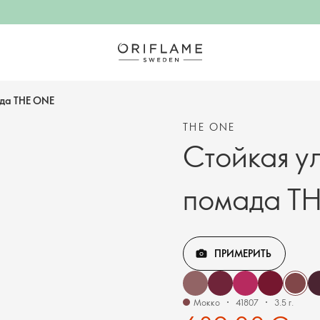
ада THE ONE
THE ONE
Стойкая у
помада T
ПРИМЕРИТЬ
Мокко
41807
3.5 г.