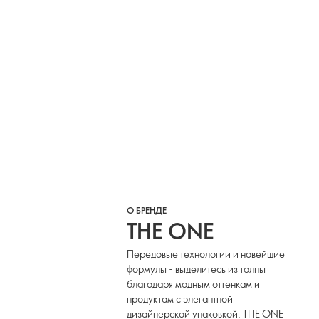
О БРЕНДЕ
THE ONE
Передовые технологии и новейшие
формулы - выделитесь из толпы
благодаря модным оттенкам и
продуктам с элегантной
дизайнерской упаковкой. THE ONE