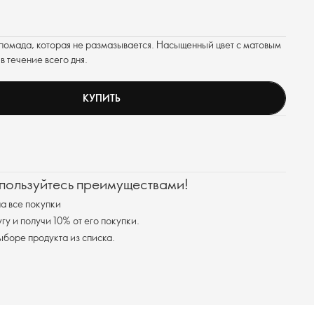
 помада, которая не размазывается. Насыщенный цвет с матовым
в течение всего дня.
КУПИТЬ
 пользуйтесь преимуществами!
а все покупки
у и получи 10% от его покупки.
я доставка при выборе продукта из списка.