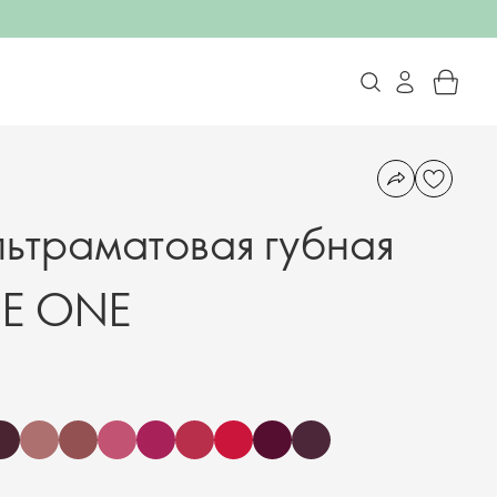
льтраматовая губная
HE ONE