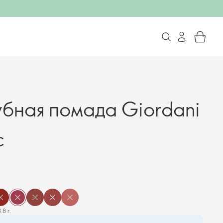
убная помада Giordani
c
.8 г.