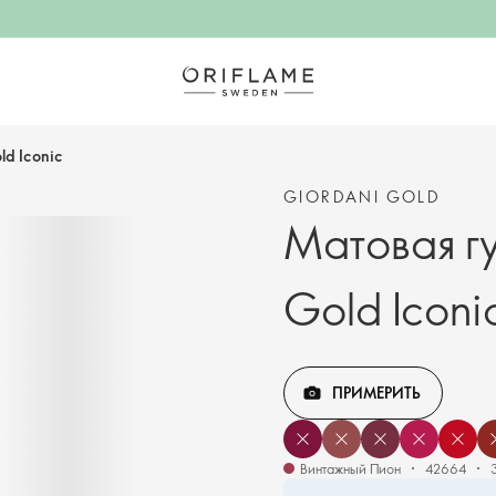
ld Iconic
GIORDANI GOLD
Матовая г
Gold Iconi
ПРИМЕРИТЬ
Винтажный Пион
42664
3