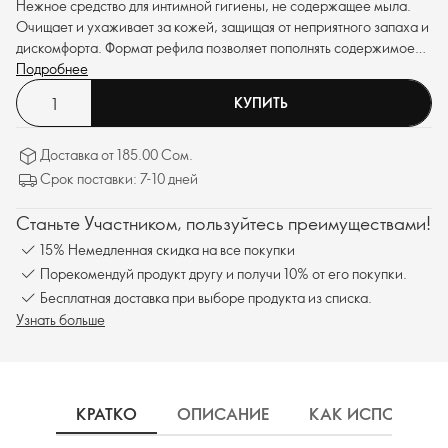
Нежное средство для интимной гигиены, не содержащее мыла.
Очищает и ухаживает за кожей, защищая от неприятного запаха и
дискомфорта. Формат рефила позволяет пополнять содержимое
любимой баночки и как следствие, сокращать загрязнение
Подробнее
планеты пластиком.
КУПИТЬ
Доставка от 185.00 Сом.
Срок поставки: 7-10 дней
Станьте Участником, пользуйтесь преимуществами!
15% Немедленная скидка на все покупки
Порекомендуй продукт другу и получи 10% от его покупки.
Бесплатная доставка при выборе продукта из списка.
Узнать больше
КРАТКО
ОПИСАНИЕ
КАК ИСПОЛЬЗОВ