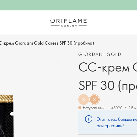
-крем Giordani Gold Caress SPF 30 (пробник)
GIORDANI GOLD
СС-крем G
SPF 30 (п
Натуральный
43090
1.5 м
Этот товар больше не
альтернативы!