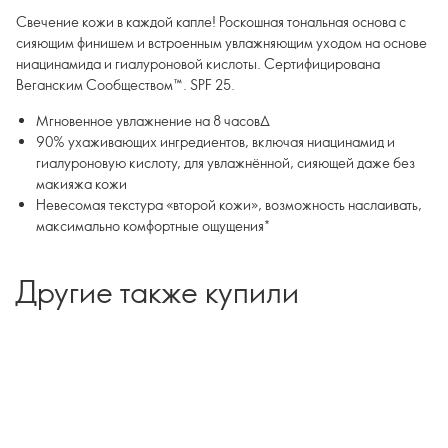
Свечение кожи в каждой капле! Роскошная тональная основа с
сияющим финишем и встроенным увлажняющим уходом на основе
ниацинамида и гиалуроновой кислоты. Сертифицирована
Веганским Сообществом™. SPF 25.
Мгновенное увлажнение на 8 часов∆
90% ухаживающих ингредиентов, включая ниацинамид и
гиалуроновую кислоту, для увлажнённой, сияющей даже без
макияжа кожи
Невесомая текстура «второй кожи», возможность наслаивать,
макcимально комфортные ощущения*
∆По результатам клинических тестов
Другие также купили
*По результатам потребительского тестирования