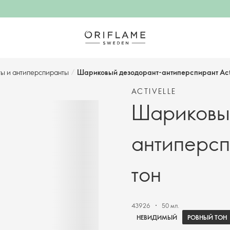
ы и антиперспиранты
/
Шариковый дезодорант-антиперспирант Acti
ACTIVELLE
Шариковы
антиперсп
тон
43926
50 мл.
РОВНЫЙ ТОН
НЕВИДИМЫЙ