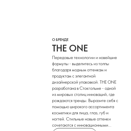
О БРЕНДЕ
THE ONE
Передовые технологии и новейшие
формулы - выделитесь из толпы
благодаря модным оттенкам и
продуктам с элегантной
дизайнерской упаковкой. THE ONE
разработана в Стокгольме - одной
из мировых столиц инноваций, где
рождаются тренды. Выразите себя с
помощью широкого ассортимента
косметики для лица, глаз, губ и
ногтей. Стильные новые оттенки
сочетаются с инновационными