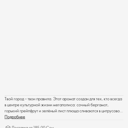
Твой город – твои правила. Этот аромат создан для тех, кто всегда
в центре культурной жизни мегаполиса: сочный бергамот,
горький грейпфрут и зелёный лист плюща сливаются в цитрусово-
зелёный микс верхних нот. В сердце – акватическая прохлада
Подробнее
бамбукового аккорда, которая сменяется в базе светской
Доставка от 185.00 Сом.