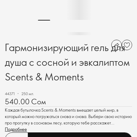
Гармонизирующий гель для
душа с сосной и эвкалиптом
Scents & Moments
44371
250 мл.
540.00 Сом
Каждая бутылочка Scents & Moments вмещает целый мир, в
который можно погружаться снова и снова. Выбери свою историю
про прогулку в сосновом лесу, которую тебе расскажет
гармонизирующий гель для душа с сосной и эвкалиптом.
Подробнее