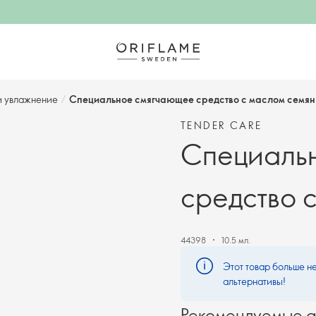
и увлажнение
/
Специальное смягчающее средство с маслом семян
TENDER CARE
Специаль
средство 
44398
10.5 мл.
Этот товар больше не
альтернативы!
Рекомендуемые а