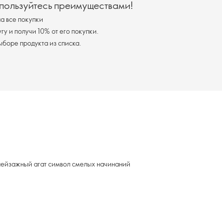
 пользуйтесь преимуществами!
а все покупки
у и получи 10% от его покупки.
я доставка при выборе продукта из списка.
 пейзажный агат символ смелых начинаний