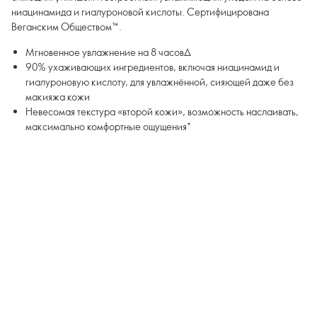
ниацинамида и гиалуроновой кислоты. Сертифицирована
Веганским Обществом™.
Мгновенное увлажнение на 8 часов∆
90% ухаживающих ингредиентов, включая ниацинамид и
гиалуроновую кислоту, для увлажнённой, сияющей даже без
макияжа кожи
Невесомая текстура «второй кожи», возможность наслаивать,
макcимально комфортные ощущения*
∆По результатам клинических тестов
*По результатам потребительского тестирования