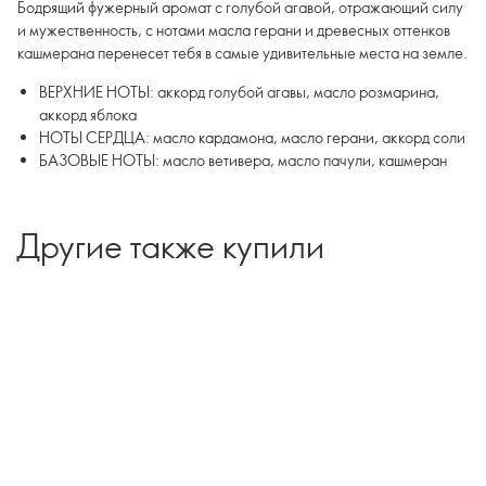
Бодрящий фужерный аромат с голубой агавой, отражающий силу
и мужественность, с нотами масла герани и древесных оттенков
кашмерана перенесет тебя в самые удивительные места на земле.
ВЕРХНИЕ НОТЫ: аккорд голубой агавы, масло розмарина,
аккорд яблока
НОТЫ СЕРДЦА: масло кардамона, масло герани, аккорд соли
БАЗОВЫЕ НОТЫ: масло ветивера, масло пачули, кашмеран
Другие также купили