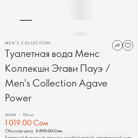
MEN'S COLLECTION
Туалетная вода Менс
Коллекшн Эгави Пауэ /
Men's Collection Agave
Power
46044
100 мл.
1 019.00 Сом
Обычная цена:
3 390.00 Сом
Бодрящий фужерный аромат с голубой агавой, отражающий силу