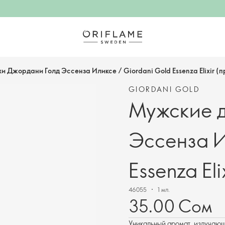
и Джордани Голд Эссенза Иликсе / Giordani Gold Essenza Elixir (
GIORDANI GOLD
Мужские д
Эссенза И
Essenza El
46055
1 мл.
35.00 Сом
Уникальный аромат, излучающ