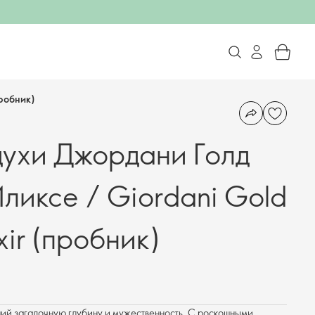
пробник)
ухи Джордани Голд
ликсе / Giordani Gold
ixir (пробник)
ий загадочную глубину и мужественность. С роскошными