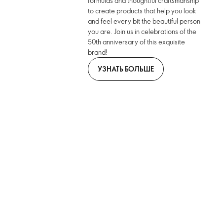
formulas and thoughtful craftsmanship
to create products that help you look
and feel every bit the beautiful person
you are. Join us in celebrations of the
50th anniversary of this exquisite
brand!
УЗНАТЬ БОЛЬШЕ